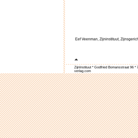
Eef Veenman, Zijninstituut, Zijnsgeri
ZijnInstituut * Godfried Bomansstraat 96
verlag.com